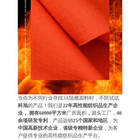
当你为不同行业寻找3A阻燃面料时，不防试试
科旭
的产品！我们是
22年高性能纺织品生产企
业， 拥有60000平方米
厂房面积
，
源头工厂，
40
余项
研发专利
，产品远销
25个国家和地区
，为
中国高新技术企业
，
省级专精特新企业
，为客
户提供专业的高性能纺织品生产平台。