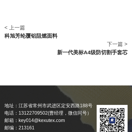
< 上一篇
科旭芳纶覆铝阻燃面料
下一篇 >
新一代美标A4级防切割手套芯
地址：江苏省常州市武进区定安西路188号
电话：13122709502(曹经理，微信同号）
邮箱：key014@kexutex.com
邮编：213161