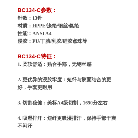
BC134-C参数：
针数：13针
材质：HPPE/涤纶/钢丝/氨纶
性能：ANSI A4
浸胶：PU/丁腈/乳胶/硅胶点珠等
BC134-C
特征：
1. 柔软舒适：贴合手部，无钢丝感
2. 更优异的浸胶牢度：短纤与胶面结合的更
好，手套更耐用
3. 切割稳健：美标A4级切割，1650分左右
4. 吸湿排汗：短纤更吸湿排汗，保持手部干爽
不闷汗